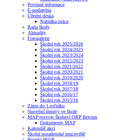
Povinné informace
E-podatelna
Úřední deska
Nabídka práce
Rada školy
Aktuality
Fotogalerie
Školní rok 2025/2026
Školní rok 2024/2025
Školní rok 2023/2024
Školní rok 2022/2023
Školní rok 2021/2022
Školní rok 2020/2021
Školní rok 2019/2020
Školní rok 2018/19
Školní rok 2017/18
Školní rok 2016/17
Školní rok 2015/16
Zápis do 1.ročníku
Stavební úpravy ve škole
MAP rozvoje školství ORP Beroun
Dokumenty MAP
Kalendář akcí
Školní poradenské pracoviště
Projekt IROP