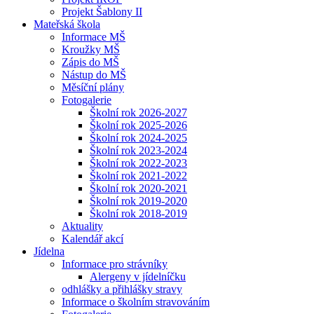
Projekt Šablony II
Mateřská škola
Informace MŠ
Kroužky MŠ
Zápis do MŠ
Nástup do MŠ
Měsíční plány
Fotogalerie
Školní rok 2026-2027
Školní rok 2025-2026
Školní rok 2024-2025
Školní rok 2023-2024
Školní rok 2022-2023
Školní rok 2021-2022
Školní rok 2020-2021
Školní rok 2019-2020
Školní rok 2018-2019
Aktuality
Kalendář akcí
Jídelna
Informace pro strávníky
Alergeny v jídelníčku
odhlášky a přihlášky stravy
Informace o školním stravováním