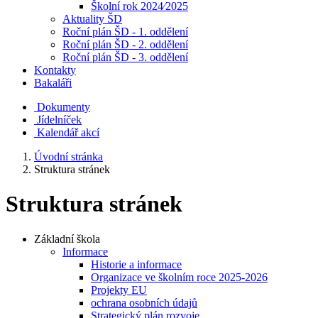
Školní rok 2024⁄2025
Aktuality ŠD
Roční plán ŠD - 1. oddělení
Roční plán ŠD - 2. oddělení
Roční plán ŠD - 3. oddělení
Kontakty
Bakaláři
Dokumenty
Jídelníček
Kalendář akcí
Úvodní stránka
Struktura stránek
Struktura stránek
Základní škola
Informace
Historie a informace
Organizace ve školním roce 2025-2026
Projekty EU
ochrana osobních údajů
Strategický plán rozvoje