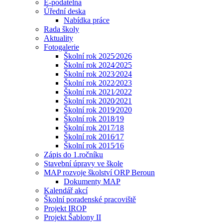
E-podatelna
Úřední deska
Nabídka práce
Rada školy
Aktuality
Fotogalerie
Školní rok 2025⁄2026
Školní rok 2024⁄2025
Školní rok 2023⁄2024
Školní rok 2022⁄2023
Školní rok 2021⁄2022
Školní rok 2020⁄2021
Školní rok 2019⁄2020
Školní rok 2018⁄19
Školní rok 2017⁄18
Školní rok 2016⁄17
Školní rok 2015⁄16
Zápis do 1.ročníku
Stavební úpravy ve škole
MAP rozvoje školství ORP Beroun
Dokumenty MAP
Kalendář akcí
Školní poradenské pracoviště
Projekt IROP
Projekt Šablony II