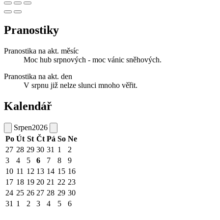
Pranostiky
Pranostika na akt. měsíc
Moc hub srpnových - moc vánic sněhových.
Pranostika na akt. den
V srpnu již nelze slunci mnoho věřit.
Kalendář
Srpen
2026
Po
Út
St
Čt
Pá
So
Ne
27
28
29
30
31
1
2
3
4
5
6
7
8
9
10
11
12
13
14
15
16
17
18
19
20
21
22
23
24
25
26
27
28
29
30
31
1
2
3
4
5
6