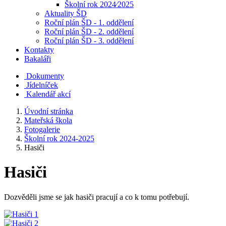
Školní rok 2024⁄2025
Aktuality ŠD
Roční plán ŠD - 1. oddělení
Roční plán ŠD - 2. oddělení
Roční plán ŠD - 3. oddělení
Kontakty
Bakaláři
Dokumenty
Jídelníček
Kalendář akcí
Úvodní stránka
Mateřská škola
Fotogalerie
Školní rok 2024-2025
Hasiči
Hasiči
Dozvěděli jsme se jak hasiči pracují a co k tomu potřebují.