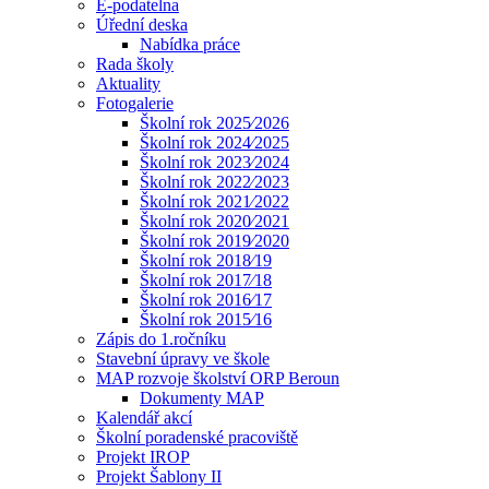
E-podatelna
Úřední deska
Nabídka práce
Rada školy
Aktuality
Fotogalerie
Školní rok 2025⁄2026
Školní rok 2024⁄2025
Školní rok 2023⁄2024
Školní rok 2022⁄2023
Školní rok 2021⁄2022
Školní rok 2020⁄2021
Školní rok 2019⁄2020
Školní rok 2018⁄19
Školní rok 2017⁄18
Školní rok 2016⁄17
Školní rok 2015⁄16
Zápis do 1.ročníku
Stavební úpravy ve škole
MAP rozvoje školství ORP Beroun
Dokumenty MAP
Kalendář akcí
Školní poradenské pracoviště
Projekt IROP
Projekt Šablony II