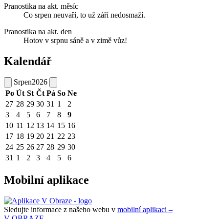
Pranostika na akt. měsíc
Co srpen neuvaří, to už září nedosmaží.
Pranostika na akt. den
Hotov v srpnu sáně a v zimě vůz!
Kalendář
Srpen
2026
Po
Út
St
Čt
Pá
So
Ne
27
28
29
30
31
1
2
3
4
5
6
7
8
9
10
11
12
13
14
15
16
17
18
19
20
21
22
23
24
25
26
27
28
29
30
31
1
2
3
4
5
6
Mobilní aplikace
Sledujte informace z našeho webu v
mobilní aplikaci –
V OBRAZE.