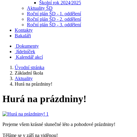
Školní rok 2024⁄2025
Aktuality ŠD
Roční plán ŠD - 1. oddělení
Roční plán ŠD - 2. oddělení
Roční plán ŠD - 3. oddělení
Kontakty
Bakaláři
Dokumenty
Jídelníček
Kalendář akcí
Úvodní stránka
Základní škola
Aktuality
Hurá na prázdniny!
Hurá na prázdniny!
Prejeme všem krásné slunečné léto a pohodové prázdniny!
Těšíme se v září na viděnou!