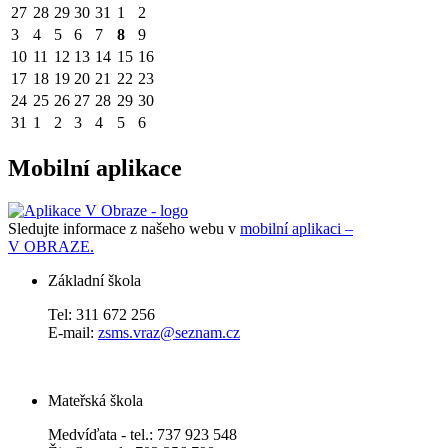
27
28
29
30
31
1
2
3
4
5
6
7
8
9
10
11
12
13
14
15
16
17
18
19
20
21
22
23
24
25
26
27
28
29
30
31
1
2
3
4
5
6
Mobilní aplikace
Sledujte informace z našeho webu v
mobilní aplikaci –
V OBRAZE.
Základní škola
Tel: 311 672 256
E-mail:
zsms.vraz@seznam.cz
Mateřská škola
Medvíďata - tel.: 737 923 548