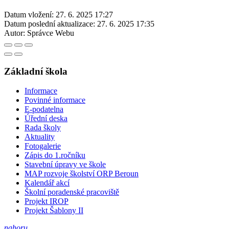
Datum vložení:
27. 6. 2025 17:27
Datum poslední aktualizace:
27. 6. 2025 17:35
Autor:
Správce Webu
Základní škola
Informace
Povinné informace
E-podatelna
Úřední deska
Rada školy
Aktuality
Fotogalerie
Zápis do 1.ročníku
Stavební úpravy ve škole
MAP rozvoje školství ORP Beroun
Kalendář akcí
Školní poradenské pracoviště
Projekt IROP
Projekt Šablony II
nahoru