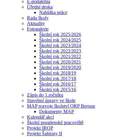
E-podatelna
Úřední deska
Nabídka práce
Rada školy
Aktuality
Fotogalerie
Školní rok 2025⁄2026
Školní rok 2024⁄2025
Školní rok 2023⁄2024
Školní rok 2022⁄2023
Školní rok 2021⁄2022
Školní rok 2020⁄2021
Školní rok 2019⁄2020
Školní rok 2018⁄19
Školní rok 2017⁄18
Školní rok 2016⁄17
Školní rok 2015⁄16
Zápis do 1.ročníku
Stavební úpravy ve škole
MAP rozvoje školství ORP Beroun
Dokumenty MAP
Kalendář akcí
Školní poradenské pracoviště
Projekt IROP
Projekt Šablony II