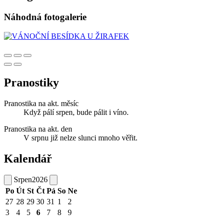
Náhodná fotogalerie
Pranostiky
Pranostika na akt. měsíc
Když pálí srpen, bude pálit i víno.
Pranostika na akt. den
V srpnu již nelze slunci mnoho věřit.
Kalendář
Srpen
2026
Po
Út
St
Čt
Pá
So
Ne
27
28
29
30
31
1
2
3
4
5
6
7
8
9