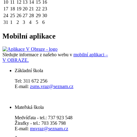
10
11
12
13
14
15
16
17
18
19
20
21
22
23
24
25
26
27
28
29
30
31
1
2
3
4
5
6
Mobilní aplikace
Sledujte informace z našeho webu v
mobilní aplikaci –
V OBRAZE.
Základní škola
Tel: 311 672 256
E-mail:
zsms.vraz@seznam.cz
Mateřská škola
Medvíďata - tel.: 737 923 548
Žirafky - tel.: 703 356 798
E-mail:
msvraz@seznam.cz