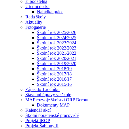
E-podatelna
Úřední deska
Nabídka práce
Rada školy
Aktuality
Fotogalerie
Školní rok 2025⁄2026
Školní rok 2024⁄2025
Školní rok 2023⁄2024
Školní rok 2022⁄2023
Školní rok 2021⁄2022
Školní rok 2020⁄2021
Školní rok 2019⁄2020
Školní rok 2018⁄19
Školní rok 2017⁄18
Školní rok 2016⁄17
Školní rok 2015⁄16
Zápis do 1.ročníku
Stavební úpravy ve škole
MAP rozvoje školství ORP Beroun
Dokumenty MAP
Kalendář akcí
Školní poradenské pracoviště
Projekt IROP
Projekt Šablony II