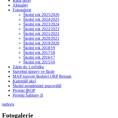
Rada školy
Aktuality
Fotogalerie
Školní rok 2025⁄2026
Školní rok 2024⁄2025
Školní rok 2023⁄2024
Školní rok 2022⁄2023
Školní rok 2021⁄2022
Školní rok 2020⁄2021
Školní rok 2019⁄2020
Školní rok 2018⁄19
Školní rok 2017⁄18
Školní rok 2016⁄17
Školní rok 2015⁄16
Zápis do 1.ročníku
Stavební úpravy ve škole
MAP rozvoje školství ORP Beroun
Kalendář akcí
Školní poradenské pracoviště
Projekt IROP
Projekt Šablony II
nahoru
Fotogalerie