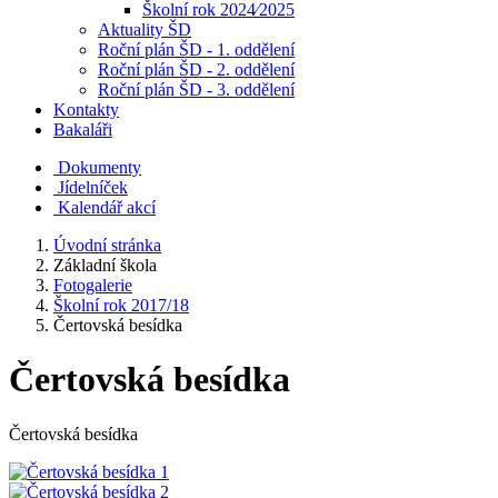
Školní rok 2024⁄2025
Aktuality ŠD
Roční plán ŠD - 1. oddělení
Roční plán ŠD - 2. oddělení
Roční plán ŠD - 3. oddělení
Kontakty
Bakaláři
Dokumenty
Jídelníček
Kalendář akcí
Úvodní stránka
Základní škola
Fotogalerie
Školní rok 2017/18
Čertovská besídka
Čertovská besídka
Čertovská besídka