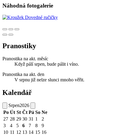
Náhodná fotogalerie
Pranostiky
Pranostika na akt. měsíc
Když pálí srpen, bude pálit i víno.
Pranostika na akt. den
V srpnu již nelze slunci mnoho věřit.
Kalendář
Srpen
2026
Po
Út
St
Čt
Pá
So
Ne
27
28
29
30
31
1
2
3
4
5
6
7
8
9
10
11
12
13
14
15
16