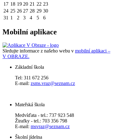
17
18
19
20
21
22
23
24
25
26
27
28
29
30
31
1
2
3
4
5
6
Mobilní aplikace
Sledujte informace z našeho webu v
mobilní aplikaci –
V OBRAZE.
Základní škola
Tel: 311 672 256
E-mail:
zsms.vraz@seznam.cz
Mateřská škola
Medvíďata - tel.: 737 923 548
Žirafky - tel.: 703 356 798
E-mail:
msvraz@seznam.cz
Školní jídelna