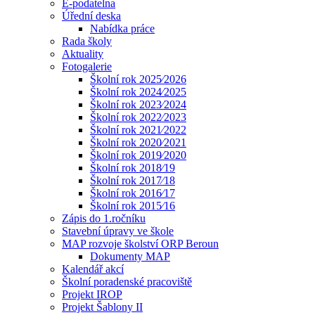
E-podatelna
Úřední deska
Nabídka práce
Rada školy
Aktuality
Fotogalerie
Školní rok 2025⁄2026
Školní rok 2024⁄2025
Školní rok 2023⁄2024
Školní rok 2022⁄2023
Školní rok 2021⁄2022
Školní rok 2020⁄2021
Školní rok 2019⁄2020
Školní rok 2018⁄19
Školní rok 2017⁄18
Školní rok 2016⁄17
Školní rok 2015⁄16
Zápis do 1.ročníku
Stavební úpravy ve škole
MAP rozvoje školství ORP Beroun
Dokumenty MAP
Kalendář akcí
Školní poradenské pracoviště
Projekt IROP
Projekt Šablony II