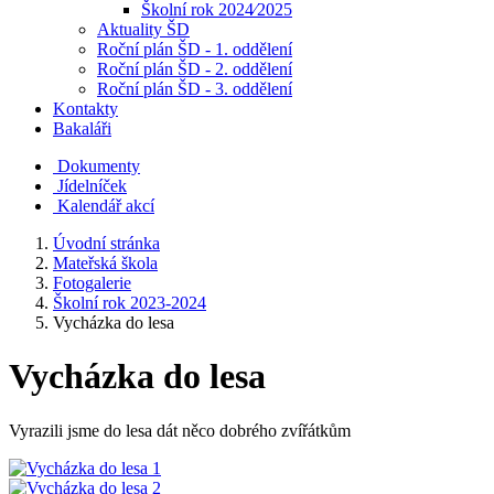
Školní rok 2024⁄2025
Aktuality ŠD
Roční plán ŠD - 1. oddělení
Roční plán ŠD - 2. oddělení
Roční plán ŠD - 3. oddělení
Kontakty
Bakaláři
Dokumenty
Jídelníček
Kalendář akcí
Úvodní stránka
Mateřská škola
Fotogalerie
Školní rok 2023-2024
Vycházka do lesa
Vycházka do lesa
Vyrazili jsme do lesa dát něco dobrého zvířátkům