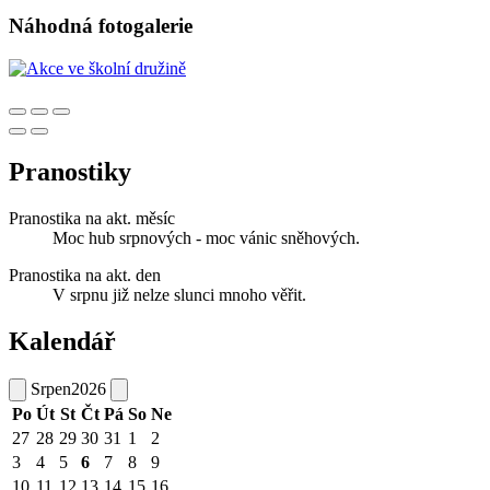
Náhodná fotogalerie
Pranostiky
Pranostika na akt. měsíc
Moc hub srpnových - moc vánic sněhových.
Pranostika na akt. den
V srpnu již nelze slunci mnoho věřit.
Kalendář
Srpen
2026
Po
Út
St
Čt
Pá
So
Ne
27
28
29
30
31
1
2
3
4
5
6
7
8
9
10
11
12
13
14
15
16