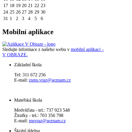
17
18
19
20
21
22
23
24
25
26
27
28
29
30
31
1
2
3
4
5
6
Mobilní aplikace
Sledujte informace z našeho webu v
mobilní aplikaci –
V OBRAZE.
Základní škola
Tel: 311 672 256
E-mail:
zsms.vraz@seznam.cz
Mateřská škola
Medvíďata - tel.: 737 923 548
Žirafky - tel.: 703 356 798
E-mail:
msvraz@seznam.cz
Školní jídelna