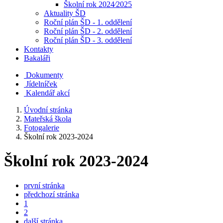
Školní rok 2024⁄2025
Aktuality ŠD
Roční plán ŠD - 1. oddělení
Roční plán ŠD - 2. oddělení
Roční plán ŠD - 3. oddělení
Kontakty
Bakaláři
Dokumenty
Jídelníček
Kalendář akcí
Úvodní stránka
Mateřská škola
Fotogalerie
Školní rok 2023-2024
Školní rok 2023-2024
první stránka
předchozí stránka
1
2
další stránka