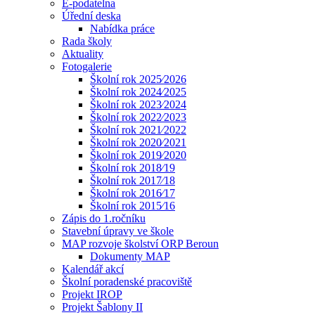
E-podatelna
Úřední deska
Nabídka práce
Rada školy
Aktuality
Fotogalerie
Školní rok 2025⁄2026
Školní rok 2024⁄2025
Školní rok 2023⁄2024
Školní rok 2022⁄2023
Školní rok 2021⁄2022
Školní rok 2020⁄2021
Školní rok 2019⁄2020
Školní rok 2018⁄19
Školní rok 2017⁄18
Školní rok 2016⁄17
Školní rok 2015⁄16
Zápis do 1.ročníku
Stavební úpravy ve škole
MAP rozvoje školství ORP Beroun
Dokumenty MAP
Kalendář akcí
Školní poradenské pracoviště
Projekt IROP
Projekt Šablony II