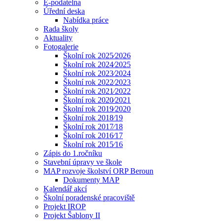
E-podatelna
Úřední deska
Nabídka práce
Rada školy
Aktuality
Fotogalerie
Školní rok 2025⁄2026
Školní rok 2024⁄2025
Školní rok 2023⁄2024
Školní rok 2022⁄2023
Školní rok 2021⁄2022
Školní rok 2020⁄2021
Školní rok 2019⁄2020
Školní rok 2018⁄19
Školní rok 2017⁄18
Školní rok 2016⁄17
Školní rok 2015⁄16
Zápis do 1.ročníku
Stavební úpravy ve škole
MAP rozvoje školství ORP Beroun
Dokumenty MAP
Kalendář akcí
Školní poradenské pracoviště
Projekt IROP
Projekt Šablony II