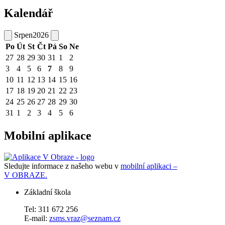
Kalendář
Srpen
2026
Po
Út
St
Čt
Pá
So
Ne
27
28
29
30
31
1
2
3
4
5
6
7
8
9
10
11
12
13
14
15
16
17
18
19
20
21
22
23
24
25
26
27
28
29
30
31
1
2
3
4
5
6
Mobilní aplikace
Sledujte informace z našeho webu v
mobilní aplikaci –
V OBRAZE.
Základní škola
Tel: 311 672 256
E-mail:
zsms.vraz@seznam.cz