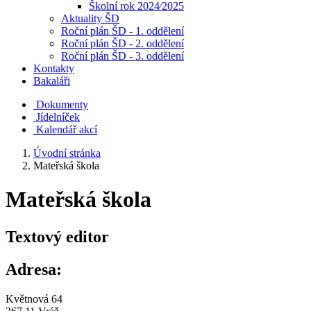
Školní rok 2024⁄2025
Aktuality ŠD
Roční plán ŠD - 1. oddělení
Roční plán ŠD - 2. oddělení
Roční plán ŠD - 3. oddělení
Kontakty
Bakaláři
Dokumenty
Jídelníček
Kalendář akcí
Úvodní stránka
Mateřská škola
Mateřská škola
Textový editor
Adresa:
Květnová 64