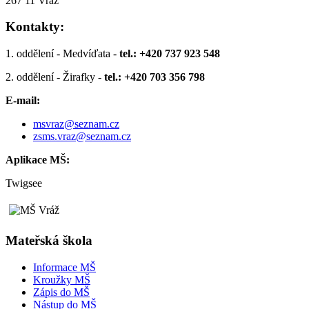
267 11 Vráž
Kontakty:
1. oddělení - Medvíďata -
tel.: +420 737 923 548
2. oddělení - Žirafky -
tel.: +420 703 356 798
E-mail:
msvraz@seznam.cz
zsms.vraz@seznam.cz
Aplikace MŠ:
Twigsee
Mateřská škola
Informace MŠ
Kroužky MŠ
Zápis do MŠ
Nástup do MŠ