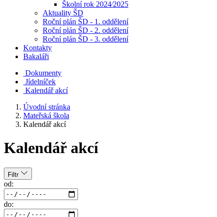
Školní rok 2024⁄2025
Aktuality ŠD
Roční plán ŠD - 1. oddělení
Roční plán ŠD - 2. oddělení
Roční plán ŠD - 3. oddělení
Kontakty
Bakaláři
Dokumenty
Jídelníček
Kalendář akcí
Úvodní stránka
Mateřská škola
Kalendář akcí
Kalendář akcí
Filtr
od:
do: