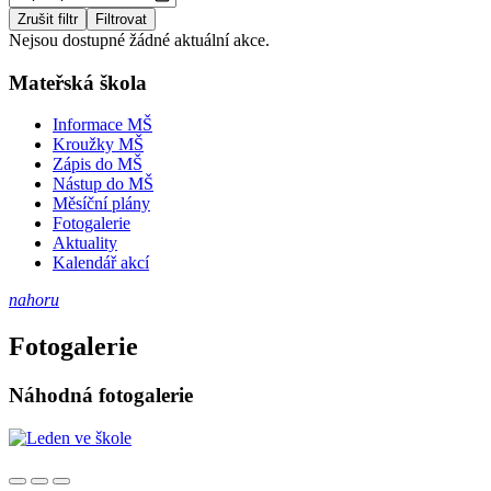
Zrušit filtr
Filtrovat
Nejsou dostupné žádné aktuální akce.
Mateřská škola
Informace MŠ
Kroužky MŠ
Zápis do MŠ
Nástup do MŠ
Měsíční plány
Fotogalerie
Aktuality
Kalendář akcí
nahoru
Fotogalerie
Náhodná fotogalerie