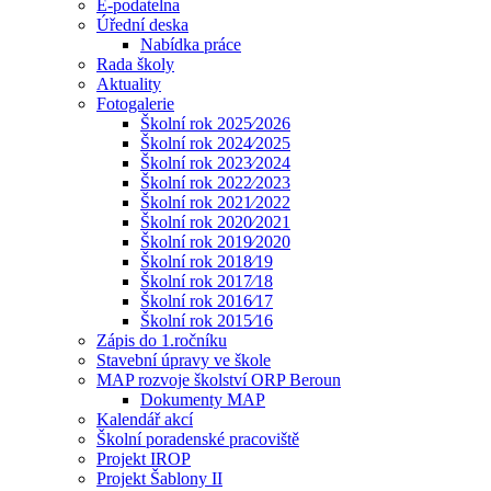
E-podatelna
Úřední deska
Nabídka práce
Rada školy
Aktuality
Fotogalerie
Školní rok 2025⁄2026
Školní rok 2024⁄2025
Školní rok 2023⁄2024
Školní rok 2022⁄2023
Školní rok 2021⁄2022
Školní rok 2020⁄2021
Školní rok 2019⁄2020
Školní rok 2018⁄19
Školní rok 2017⁄18
Školní rok 2016⁄17
Školní rok 2015⁄16
Zápis do 1.ročníku
Stavební úpravy ve škole
MAP rozvoje školství ORP Beroun
Dokumenty MAP
Kalendář akcí
Školní poradenské pracoviště
Projekt IROP
Projekt Šablony II