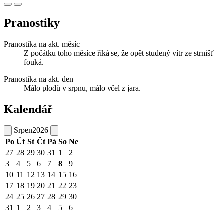
Pranostiky
Pranostika na akt. měsíc
Z počátku toho měsíce říká se, že opět studený vítr ze strnišť
fouká.
Pranostika na akt. den
Málo plodů v srpnu, málo včel z jara.
Kalendář
Srpen
2026
Po
Út
St
Čt
Pá
So
Ne
27
28
29
30
31
1
2
3
4
5
6
7
8
9
10
11
12
13
14
15
16
17
18
19
20
21
22
23
24
25
26
27
28
29
30
31
1
2
3
4
5
6