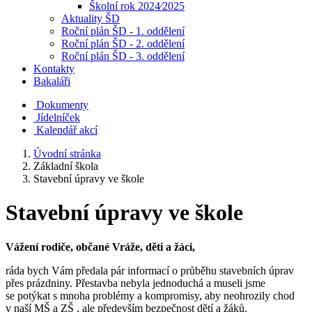
Školní rok 2024⁄2025
Aktuality ŠD
Roční plán ŠD - 1. oddělení
Roční plán ŠD - 2. oddělení
Roční plán ŠD - 3. oddělení
Kontakty
Bakaláři
Dokumenty
Jídelníček
Kalendář akcí
Úvodní stránka
Základní škola
Stavební úpravy ve škole
Stavební úpravy ve škole
Vážení rodiče, občané Vráže, děti a žáci,
ráda bych Vám předala pár informací o průběhu stavebních úprav
přes prázdniny. Přestavba nebyla jednoduchá a museli jsme
se potýkat s mnoha problémy a kompromisy, aby neohrozily chod
v naší MŠ a ZŠ , ale především bezpečnost dětí a žáků.