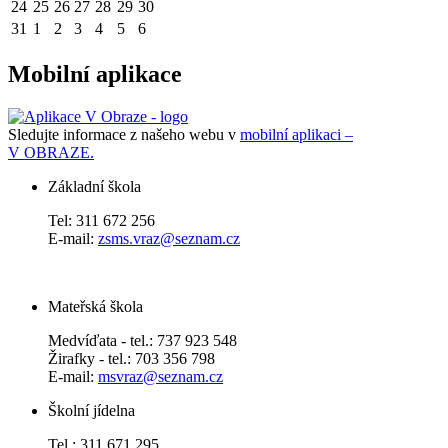
24
25
26
27
28
29
30
31
1
2
3
4
5
6
Mobilní aplikace
Sledujte informace z našeho webu v
mobilní aplikaci –
V OBRAZE.
Základní škola
Tel: 311 672 256
E-mail:
zsms.vraz@seznam.cz
Mateřská škola
Medvíďata - tel.: 737 923 548
Žirafky - tel.: 703 356 798
E-mail:
msvraz@seznam.cz
Školní jídelna
Tel.: 311 671 295