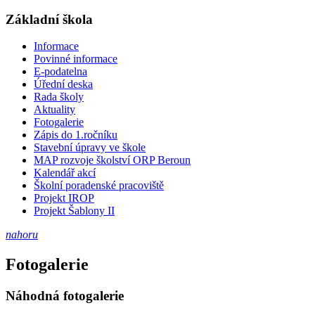
Základní škola
Informace
Povinné informace
E-podatelna
Úřední deska
Rada školy
Aktuality
Fotogalerie
Zápis do 1.ročníku
Stavební úpravy ve škole
MAP rozvoje školství ORP Beroun
Kalendář akcí
Školní poradenské pracoviště
Projekt IROP
Projekt Šablony II
nahoru
Fotogalerie
Náhodná fotogalerie