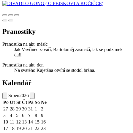
Pranostiky
Pranostika na akt. měsíc
Jak Vavřinec zavaří, Bartoloměj zasmaží, tak se podzimek
daří.
Pranostika na akt. den
Na svatého Kajetána otvírá se stodol brána.
Kalendář
Srpen
2026
Po
Út
St
Čt
Pá
So
Ne
27
28
29
30
31
1
2
3
4
5
6
7
8
9
10
11
12
13
14
15
16
17
18
19
20
21
22
23