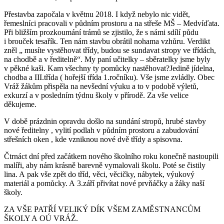
Přestavba započala v květnu 2018. I když nebylo nic vidět,
řemeslníci pracovali v půdním prostoru a na střeše MŠ – Medvíďata.
Při bližším prozkoumání trámů se zjistilo, že s námi sdílí půdu
i brouček tesařík. Ten nám stavbu obrátil nohama vzhůru. Verdikt
zněl „ musíte vystěhovat třídy, budou se sundavat stropy ve třídách,
na chodbě a v ředitelně“. My paní učitelky – sběratelky jsme byly
v pěkné kaši. Kam všechny ty pomůcky nastěhovat?Jedině jídelna,
chodba a III.třída ( hořejší třída 1.ročníku). Vše jsme zvládly. Obec
Vráž žákům přispěla na nevšední výuku a to v podobě výletů,
exkurzí a v posledním týdnu školy v přírodě. Za vše velice
děkujeme.
V době prázdnin opravdu došlo na sundání stropů, hrubé stavby
nové ředitelny , vylití podlah v půdním prostoru a zabudování
střešních oken , kde vzniknou nové dvě třídy a spisovna.
Čtrnáct dní před začátkem nového školního roku konečně nastoupili
malíři, aby nám krásně barevně vymalovali školu. Poté se čistily
lina. A pak vše zpět do tříd, věci, věcičky, nábytek, výukový
materiál a pomůcky. A 3.září přivítat nové prvňáčky a žáky naší
školy.
ZA VŠE PATŘÍ VELIKÝ DÍK VŠEM ZAMĚSTNANCŮM
ŠKOLY A OÚ VRÁŽ.