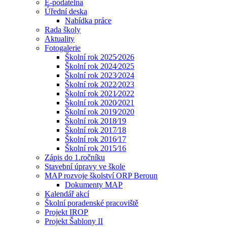
E-podatelna
Úřední deska
Nabídka práce
Rada školy
Aktuality
Fotogalerie
Školní rok 2025⁄2026
Školní rok 2024⁄2025
Školní rok 2023⁄2024
Školní rok 2022⁄2023
Školní rok 2021⁄2022
Školní rok 2020⁄2021
Školní rok 2019⁄2020
Školní rok 2018⁄19
Školní rok 2017⁄18
Školní rok 2016⁄17
Školní rok 2015⁄16
Zápis do 1.ročníku
Stavební úpravy ve škole
MAP rozvoje školství ORP Beroun
Dokumenty MAP
Kalendář akcí
Školní poradenské pracoviště
Projekt IROP
Projekt Šablony II