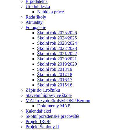
E-podatelna
Úřední deska
Nabídka práce
Rada školy
Aktuality
Fotogalerie
Školní rok 2025⁄2026
Školní rok 2024⁄2025
Školní rok 2023⁄2024
Školní rok 2022⁄2023
Školní rok 2021⁄2022
Školní rok 2020⁄2021
Školní rok 2019⁄2020
Školní rok 2018⁄19
Školní rok 2017⁄18
Školní rok 2016⁄17
Školní rok 2015⁄16
Zápis do 1.ročníku
Stavební úpravy ve škole
MAP rozvoje školství ORP Beroun
Dokumenty MAP
Kalendář akcí
Školní poradenské pracoviště
Projekt IROP
Projekt Šablony II