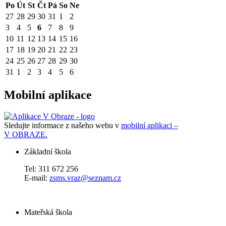
Po
Út
St
Čt
Pá
So
Ne
27
28
29
30
31
1
2
3
4
5
6
7
8
9
10
11
12
13
14
15
16
17
18
19
20
21
22
23
24
25
26
27
28
29
30
31
1
2
3
4
5
6
Mobilní aplikace
Sledujte informace z našeho webu v
mobilní aplikaci –
V OBRAZE.
Základní škola
Tel: 311 672 256
E-mail:
zsms.vraz@seznam.cz
Mateřská škola