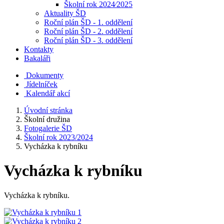
Školní rok 2024⁄2025
Aktuality ŠD
Roční plán ŠD - 1. oddělení
Roční plán ŠD - 2. oddělení
Roční plán ŠD - 3. oddělení
Kontakty
Bakaláři
Dokumenty
Jídelníček
Kalendář akcí
Úvodní stránka
Školní družina
Fotogalerie ŠD
Školní rok 2023/2024
Vycházka k rybníku
Vycházka k rybníku
Vycházka k rybníku.