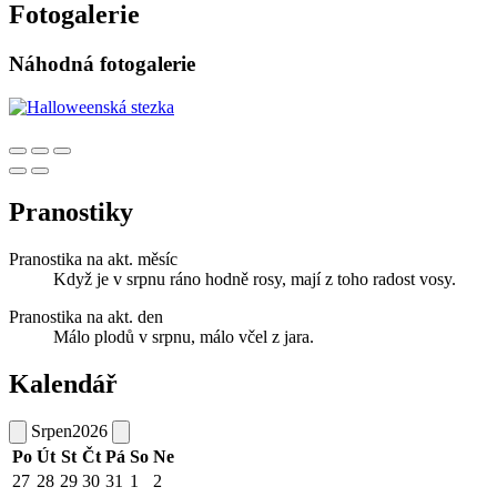
Fotogalerie
Náhodná fotogalerie
Pranostiky
Pranostika na akt. měsíc
Když je v srpnu ráno hodně rosy, mají z toho radost vosy.
Pranostika na akt. den
Málo plodů v srpnu, málo včel z jara.
Kalendář
Srpen
2026
Po
Út
St
Čt
Pá
So
Ne
27
28
29
30
31
1
2