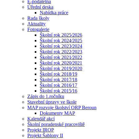
E-podatelna
Úřední deska
Nabídka práce
Rada školy
Aktuality
Fotogalerie
Školní rok 2025⁄2026
Školní rok 2024⁄2025
Školní rok 2023⁄2024
Školní rok 2022⁄2023
Školní rok 2021⁄2022
Školní rok 2020⁄2021
Školní rok 2019⁄2020
Školní rok 2018⁄19
Školní rok 2017⁄18
Školní rok 2016⁄17
Školní rok 2015⁄16
Zápis do 1.ročníku
Stavební úpravy ve škole
MAP rozvoje školství ORP Beroun
Dokumenty MAP
Kalendář akcí
Školní poradenské pracoviště
Projekt IROP
Projekt Šablony II