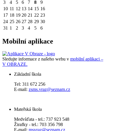
3
4
5
6
7
8
9
10
11
12
13
14
15
16
17
18
19
20
21
22
23
24
25
26
27
28
29
30
31
1
2
3
4
5
6
Mobilní aplikace
Sledujte informace z našeho webu v
mobilní aplikaci –
V OBRAZE.
Základní škola
Tel: 311 672 256
E-mail:
zsms.vraz@seznam.cz
Mateřská škola
Medvíďata - tel.: 737 923 548
Žirafky - tel.: 703 356 798
E-mail:
msvraz@seznam.cz