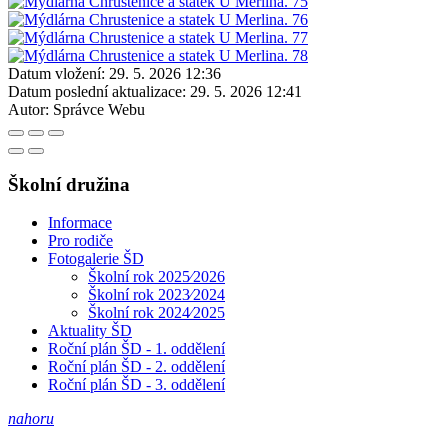
Datum vložení:
29. 5. 2026 12:36
Datum poslední aktualizace:
29. 5. 2026 12:41
Autor:
Správce Webu
Školní družina
Informace
Pro rodiče
Fotogalerie ŠD
Školní rok 2025⁄2026
Školní rok 2023⁄2024
Školní rok 2024⁄2025
Aktuality ŠD
Roční plán ŠD - 1. oddělení
Roční plán ŠD - 2. oddělení
Roční plán ŠD - 3. oddělení
nahoru