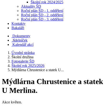
Školní rok 2024⁄2025
Aktuality ŠD
Roční plán ŠD - 1. oddělení
Roční plán ŠD - 2. oddělení
Roční plán ŠD - 3. oddělení
Kontakty
Bakaláři
Dokumenty
Jídelníček
Kalendář akcí
Úvodní stránka
Školní družina
Fotogalerie ŠD
Školní rok 2025/2026
Mýdlárna Chrustenice a statek U...
Mýdlárna Chrustenice a statek
U Merlina.
Akce květen.