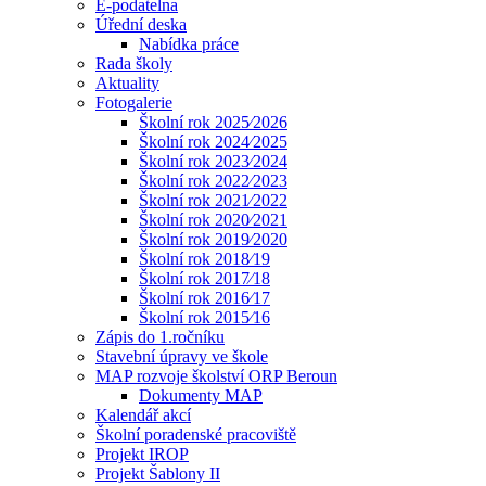
E-podatelna
Úřední deska
Nabídka práce
Rada školy
Aktuality
Fotogalerie
Školní rok 2025⁄2026
Školní rok 2024⁄2025
Školní rok 2023⁄2024
Školní rok 2022⁄2023
Školní rok 2021⁄2022
Školní rok 2020⁄2021
Školní rok 2019⁄2020
Školní rok 2018⁄19
Školní rok 2017⁄18
Školní rok 2016⁄17
Školní rok 2015⁄16
Zápis do 1.ročníku
Stavební úpravy ve škole
MAP rozvoje školství ORP Beroun
Dokumenty MAP
Kalendář akcí
Školní poradenské pracoviště
Projekt IROP
Projekt Šablony II