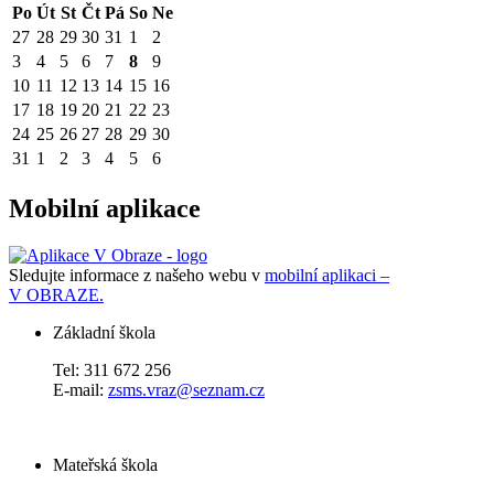
Po
Út
St
Čt
Pá
So
Ne
27
28
29
30
31
1
2
3
4
5
6
7
8
9
10
11
12
13
14
15
16
17
18
19
20
21
22
23
24
25
26
27
28
29
30
31
1
2
3
4
5
6
Mobilní aplikace
Sledujte informace z našeho webu v
mobilní aplikaci –
V OBRAZE.
Základní škola
Tel: 311 672 256
E-mail:
zsms.vraz@seznam.cz
Mateřská škola