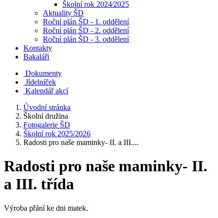
Školní rok 2024⁄2025
Aktuality ŠD
Roční plán ŠD - 1. oddělení
Roční plán ŠD - 2. oddělení
Roční plán ŠD - 3. oddělení
Kontakty
Bakaláři
Dokumenty
Jídelníček
Kalendář akcí
Úvodní stránka
Školní družina
Fotogalerie ŠD
Školní rok 2025/2026
Radosti pro naše maminky- II. a III....
Radosti pro naše maminky- II.
a III. třída
Výroba přání ke dni matek.