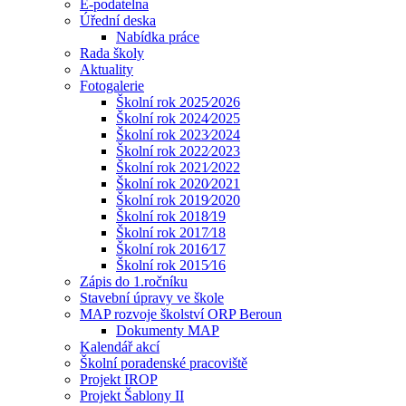
E-podatelna
Úřední deska
Nabídka práce
Rada školy
Aktuality
Fotogalerie
Školní rok 2025⁄2026
Školní rok 2024⁄2025
Školní rok 2023⁄2024
Školní rok 2022⁄2023
Školní rok 2021⁄2022
Školní rok 2020⁄2021
Školní rok 2019⁄2020
Školní rok 2018⁄19
Školní rok 2017⁄18
Školní rok 2016⁄17
Školní rok 2015⁄16
Zápis do 1.ročníku
Stavební úpravy ve škole
MAP rozvoje školství ORP Beroun
Dokumenty MAP
Kalendář akcí
Školní poradenské pracoviště
Projekt IROP
Projekt Šablony II