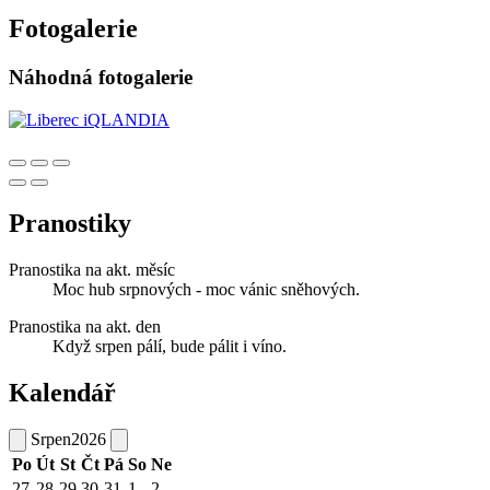
Fotogalerie
Náhodná fotogalerie
Pranostiky
Pranostika na akt. měsíc
Moc hub srpnových - moc vánic sněhových.
Pranostika na akt. den
Když srpen pálí, bude pálit i víno.
Kalendář
Srpen
2026
Po
Út
St
Čt
Pá
So
Ne
27
28
29
30
31
1
2