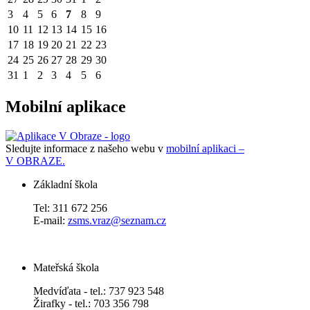
3
4
5
6
7
8
9
10
11
12
13
14
15
16
17
18
19
20
21
22
23
24
25
26
27
28
29
30
31
1
2
3
4
5
6
Mobilní aplikace
Sledujte informace z našeho webu v
mobilní aplikaci –
V OBRAZE.
Základní škola
Tel: 311 672 256
E-mail:
zsms.vraz@seznam.cz
Mateřská škola
Medvíďata - tel.: 737 923 548
Žirafky - tel.: 703 356 798