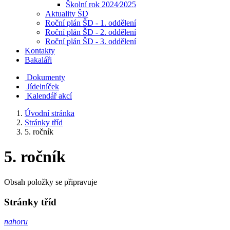
Školní rok 2024⁄2025
Aktuality ŠD
Roční plán ŠD - 1. oddělení
Roční plán ŠD - 2. oddělení
Roční plán ŠD - 3. oddělení
Kontakty
Bakaláři
Dokumenty
Jídelníček
Kalendář akcí
Úvodní stránka
Stránky tříd
5. ročník
5. ročník
Obsah položky se připravuje
Stránky tříd
nahoru