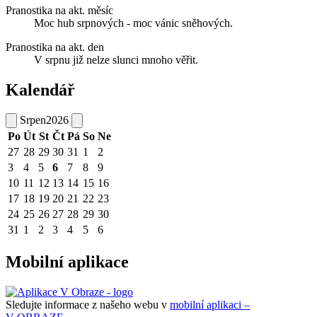
Pranostika na akt. měsíc
Moc hub srpnových - moc vánic sněhových.
Pranostika na akt. den
V srpnu již nelze slunci mnoho věřit.
Kalendář
Srpen
2026
Po
Út
St
Čt
Pá
So
Ne
27
28
29
30
31
1
2
3
4
5
6
7
8
9
10
11
12
13
14
15
16
17
18
19
20
21
22
23
24
25
26
27
28
29
30
31
1
2
3
4
5
6
Mobilní aplikace
Sledujte informace z našeho webu v
mobilní aplikaci –