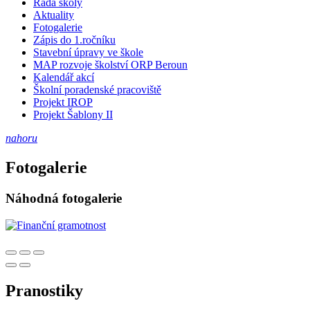
Rada školy
Aktuality
Fotogalerie
Zápis do 1.ročníku
Stavební úpravy ve škole
MAP rozvoje školství ORP Beroun
Kalendář akcí
Školní poradenské pracoviště
Projekt IROP
Projekt Šablony II
nahoru
Fotogalerie
Náhodná fotogalerie
Pranostiky