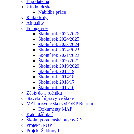
E-podatelna
Úřední deska
Nabídka práce
Rada školy
Aktuality
Fotogalerie
Školní rok 2025⁄2026
Školní rok 2024⁄2025
Školní rok 2023⁄2024
Školní rok 2022⁄2023
Školní rok 2021⁄2022
Školní rok 2020⁄2021
Školní rok 2019⁄2020
Školní rok 2018⁄19
Školní rok 2017⁄18
Školní rok 2016⁄17
Školní rok 2015⁄16
Zápis do 1.ročníku
Stavební úpravy ve škole
MAP rozvoje školství ORP Beroun
Dokumenty MAP
Kalendář akcí
Školní poradenské pracoviště
Projekt IROP
Projekt Šablony II