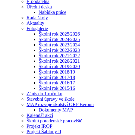
E-podatelna
Úřední deska
Nabídka práce
Rada školy
Aktuality
Fotogalerie
Školní rok 2025⁄2026
Školní rok 2024⁄2025
Školní rok 2023⁄2024
Školní rok 2022⁄2023
Školní rok 2021⁄2022
Školní rok 2020⁄2021
Školní rok 2019⁄2020
Školní rok 2018⁄19
Školní rok 2017⁄18
Školní rok 2016⁄17
Školní rok 2015⁄16
Zápis do 1.ročníku
Stavební úpravy ve škole
MAP rozvoje školství ORP Beroun
Dokumenty MAP
Kalendář akcí
Školní poradenské pracoviště
Projekt IROP
Projekt Šablony II