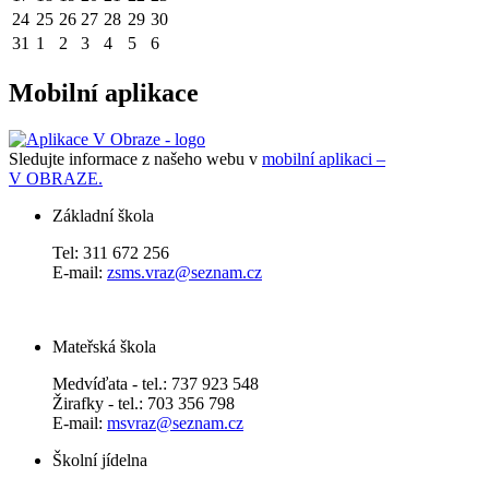
24
25
26
27
28
29
30
31
1
2
3
4
5
6
Mobilní aplikace
Sledujte informace z našeho webu v
mobilní aplikaci –
V OBRAZE.
Základní škola
Tel: 311 672 256
E-mail:
zsms.vraz@seznam.cz
Mateřská škola
Medvíďata - tel.: 737 923 548
Žirafky - tel.: 703 356 798
E-mail:
msvraz@seznam.cz
Školní jídelna