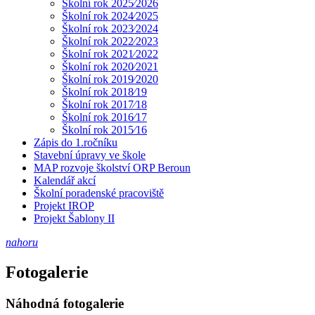
Školní rok 2025⁄2026
Školní rok 2024⁄2025
Školní rok 2023⁄2024
Školní rok 2022⁄2023
Školní rok 2021⁄2022
Školní rok 2020⁄2021
Školní rok 2019⁄2020
Školní rok 2018⁄19
Školní rok 2017⁄18
Školní rok 2016⁄17
Školní rok 2015⁄16
Zápis do 1.ročníku
Stavební úpravy ve škole
MAP rozvoje školství ORP Beroun
Kalendář akcí
Školní poradenské pracoviště
Projekt IROP
Projekt Šablony II
nahoru
Fotogalerie
Náhodná fotogalerie