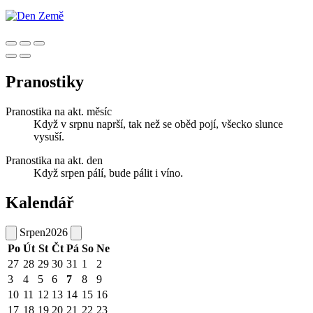
Pranostiky
Pranostika na akt. měsíc
Když v srpnu naprší, tak než se oběd pojí, všecko slunce
vysuší.
Pranostika na akt. den
Když srpen pálí, bude pálit i víno.
Kalendář
Srpen
2026
Po
Út
St
Čt
Pá
So
Ne
27
28
29
30
31
1
2
3
4
5
6
7
8
9
10
11
12
13
14
15
16
17
18
19
20
21
22
23