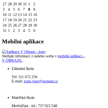
27
28
29
30
31
1
2
3
4
5
6
7
8
9
10
11
12
13
14
15
16
17
18
19
20
21
22
23
24
25
26
27
28
29
30
31
1
2
3
4
5
6
Mobilní aplikace
Sledujte informace z našeho webu v
mobilní aplikaci –
V OBRAZE.
Základní škola
Tel: 311 672 256
E-mail:
zsms.vraz@seznam.cz
Mateřská škola
Medvíďata - tel.: 737 923 548