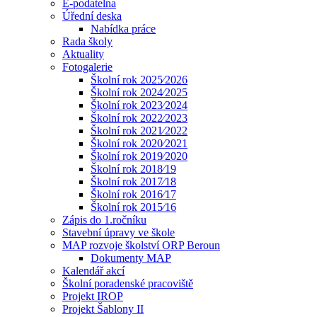
E-podatelna
Úřední deska
Nabídka práce
Rada školy
Aktuality
Fotogalerie
Školní rok 2025⁄2026
Školní rok 2024⁄2025
Školní rok 2023⁄2024
Školní rok 2022⁄2023
Školní rok 2021⁄2022
Školní rok 2020⁄2021
Školní rok 2019⁄2020
Školní rok 2018⁄19
Školní rok 2017⁄18
Školní rok 2016⁄17
Školní rok 2015⁄16
Zápis do 1.ročníku
Stavební úpravy ve škole
MAP rozvoje školství ORP Beroun
Dokumenty MAP
Kalendář akcí
Školní poradenské pracoviště
Projekt IROP
Projekt Šablony II