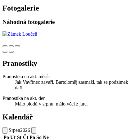
Fotogalerie
Náhodná fotogalerie
Pranostiky
Pranostika na akt. měsíc
Jak Vavřinec zavaří, Bartoloměj zasmaží, tak se podzimek
daří.
Pranostika na akt. den
Málo plodů v srpnu, málo včel z jara.
Kalendář
Srpen
2026
Po
Út
St
Čt
Pá
So
Ne