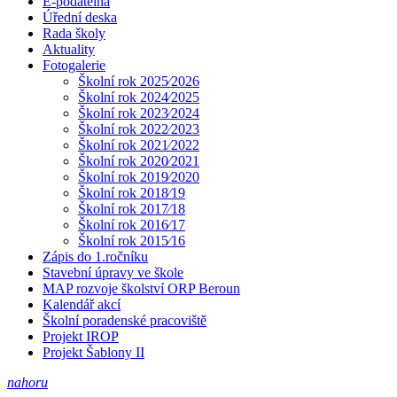
E-podatelna
Úřední deska
Rada školy
Aktuality
Fotogalerie
Školní rok 2025⁄2026
Školní rok 2024⁄2025
Školní rok 2023⁄2024
Školní rok 2022⁄2023
Školní rok 2021⁄2022
Školní rok 2020⁄2021
Školní rok 2019⁄2020
Školní rok 2018⁄19
Školní rok 2017⁄18
Školní rok 2016⁄17
Školní rok 2015⁄16
Zápis do 1.ročníku
Stavební úpravy ve škole
MAP rozvoje školství ORP Beroun
Kalendář akcí
Školní poradenské pracoviště
Projekt IROP
Projekt Šablony II
nahoru