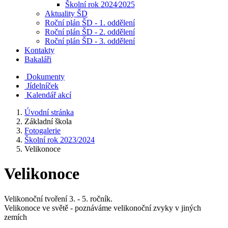
Školní rok 2024⁄2025
Aktuality ŠD
Roční plán ŠD - 1. oddělení
Roční plán ŠD - 2. oddělení
Roční plán ŠD - 3. oddělení
Kontakty
Bakaláři
Dokumenty
Jídelníček
Kalendář akcí
Úvodní stránka
Základní škola
Fotogalerie
Školní rok 2023/2024
Velikonoce
Velikonoce
Velikonoční tvoření 3. - 5. ročník.
Velikonoce ve světě - poznáváme velikonoční zvyky v jiných
zemích