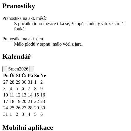
Pranostiky
Pranostika na akt. měsíc
Z počátku toho měsíce říká se, že opět studený vítr ze strnišť
fouká.
Pranostika na akt. den
Málo plodů v srpnu, málo včel z jara.
Kalendář
Srpen
2026
Po
Út
St
Čt
Pá
So
Ne
27
28
29
30
31
1
2
3
4
5
6
7
8
9
10
11
12
13
14
15
16
17
18
19
20
21
22
23
24
25
26
27
28
29
30
31
1
2
3
4
5
6
Mobilní aplikace