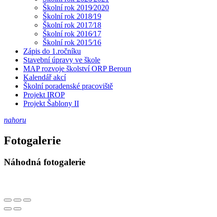
Školní rok 2019⁄2020
Školní rok 2018⁄19
Školní rok 2017⁄18
Školní rok 2016⁄17
Školní rok 2015⁄16
Zápis do 1.ročníku
Stavební úpravy ve škole
MAP rozvoje školství ORP Beroun
Kalendář akcí
Školní poradenské pracoviště
Projekt IROP
Projekt Šablony II
nahoru
Fotogalerie
Náhodná fotogalerie