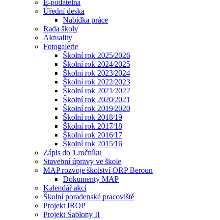
E-podatelna
Úřední deska
Nabídka práce
Rada školy
Aktuality
Fotogalerie
Školní rok 2025⁄2026
Školní rok 2024⁄2025
Školní rok 2023⁄2024
Školní rok 2022⁄2023
Školní rok 2021⁄2022
Školní rok 2020⁄2021
Školní rok 2019⁄2020
Školní rok 2018⁄19
Školní rok 2017⁄18
Školní rok 2016⁄17
Školní rok 2015⁄16
Zápis do 1.ročníku
Stavební úpravy ve škole
MAP rozvoje školství ORP Beroun
Dokumenty MAP
Kalendář akcí
Školní poradenské pracoviště
Projekt IROP
Projekt Šablony II