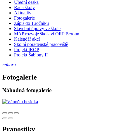
Úřední deska
Rada školy
Aktuality
Fotogalerie
Zápis do 1.ročníku
Stavební úpravy ve škole
MAP rozvoje školství ORP Beroun
Kalendář akcí
Školní poradenské pracoviště
Projekt IROP
Projekt Šablony II
nahoru
Fotogalerie
Náhodná fotogalerie
Pranostiky