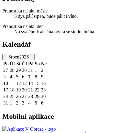
Pranostika na akt. měsíc
Když pálí srpen, bude pálit i víno.
Pranostika na akt. den
Na svatého Kajetána otvírá se stodol brána.
Kalendář
Srpen
2026
Po
Út
St
Čt
Pá
So
Ne
27
28
29
30
31
1
2
3
4
5
6
7
8
9
10
11
12
13
14
15
16
17
18
19
20
21
22
23
24
25
26
27
28
29
30
31
1
2
3
4
5
6
Mobilní aplikace