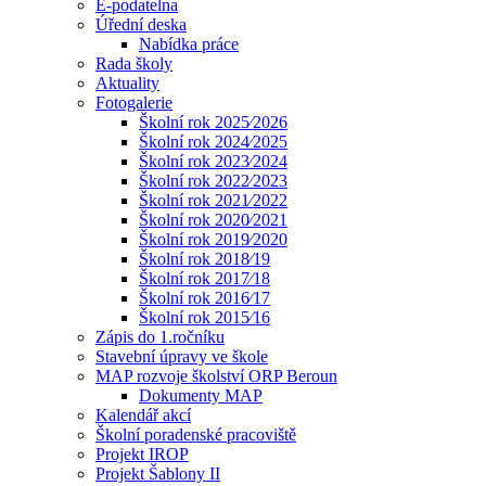
E-podatelna
Úřední deska
Nabídka práce
Rada školy
Aktuality
Fotogalerie
Školní rok 2025⁄2026
Školní rok 2024⁄2025
Školní rok 2023⁄2024
Školní rok 2022⁄2023
Školní rok 2021⁄2022
Školní rok 2020⁄2021
Školní rok 2019⁄2020
Školní rok 2018⁄19
Školní rok 2017⁄18
Školní rok 2016⁄17
Školní rok 2015⁄16
Zápis do 1.ročníku
Stavební úpravy ve škole
MAP rozvoje školství ORP Beroun
Dokumenty MAP
Kalendář akcí
Školní poradenské pracoviště
Projekt IROP
Projekt Šablony II